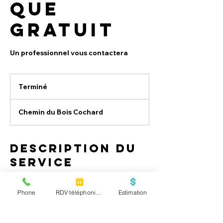
que
gratuit
Un professionnel vous contactera
Terminé
T
e
r
Chemin du Bois Cochard
m
i
n
é
Description du
service
Merci de réserver 15 minutes
Phone
RDV téléphonique
Estimation