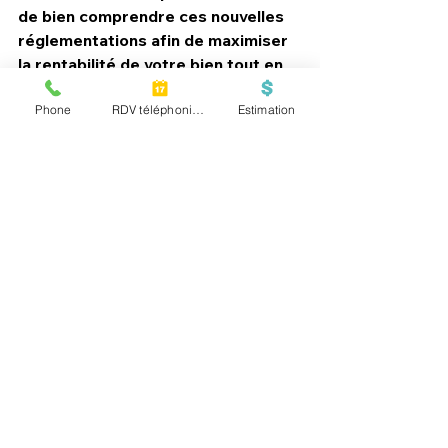
de bien comprendre ces nouvelles 
réglementations afin de maximiser 
la rentabilité de votre bien tout en 
respectant la loi. Notre équipe chez 
Phone
RDV téléphonique
Estimation
Simply Home est à votre 
disposition pour vous accompagner 
dans chaque étape de la gestion de 
votre location courte durée. Que 
vous soyez à 
Chessy
, 
Serris
 ou dans 
les alentours, faites confiance à 
notre 
conciergerie
 pour une 
gestion sereine et efficace de 
votre bien. Contactez-nous dès 
aujourd'hui pour en savoir plus sur 
nos services adaptés à vos besoins !
Conciergerie val d'europe
Conciergerie Seine et Marne
conciergerie location saisonnière
Conciergerie Airbnb