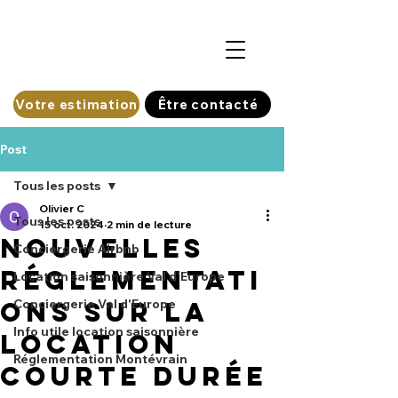
Votre estimation
Être contacté
Post
Tous les posts
Olivier C
Tous les posts
15 oct. 2024
2 min de lecture
Nouvelles
Conciergerie Airbnb
Réglementati
Location saisonnière Val d'Europe
ons sur la
Conciergerie Val d'Europe
Info utile location saisonnière
Location
Réglementation Montévrain
Courte Durée