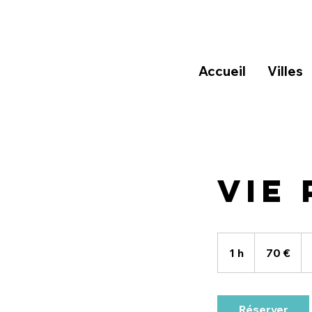
Accueil
Villes
Vie
70
euros
1 h
1
70 €
Réserver