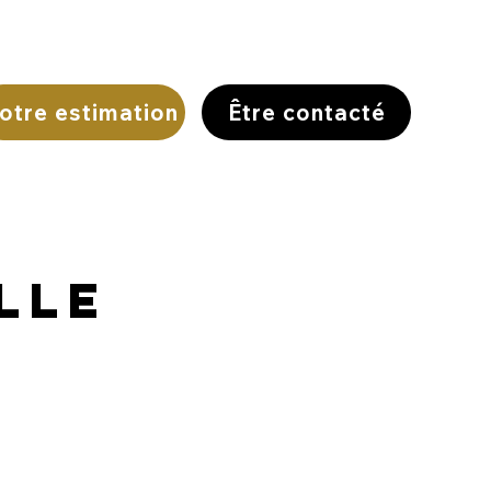
otre estimation
Être contacté
lle